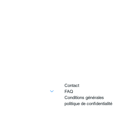
Maison
Contact
Découvrez toutes les villas
FAQ
Villas Premium
Conditions générales
Villas les plus privées
politique de confidentialité
Villas à distance de marche de la plage
Activités
À propos