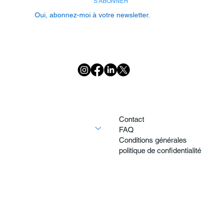
S'ABONNER
Oui, abonnez-moi à votre newsletter.
Maison
Contact
Découvrez toutes les villas
FAQ
Villas Premium
Conditions générales
Villas les plus privées
politique de confidentialité
Villas à distance de marche de la plage
Activités
À propos