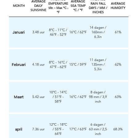
AVERAGE
AVERAGE
TEMPERATURES
RAIN FALL
AVERAGE
MONTH
DAILY
SEA TEMP
Min – Max °C /
DAYS / MM /
HUMIDITY
SUNSHINE
°C / °F
°F
INCHES
14 dagen /
8°C - 11°C /
Januari
3.48 uur
16°C / 62°F
160mm /
61%
46°F - 52°F
6.3in
11 dagen /
8°C - 16°C /
Februari
4.18 uur
15°C / 59°F
135mm /
62%
47°F - 62°F
5.3in
10°C - 14°C
8 dagen /
Maart
5.42 uur
/ 51°F -
16°C / 62°F
98 mm / 3,9
63%
58°F
inch
12°C - 18°C
6 dagen /
april
7.36 uur
/ 55°F -
17°C / 63°F
63 mm / 2,5
68.3%
64°F
inch