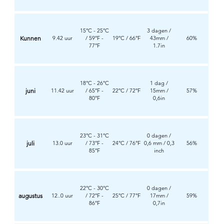
15°C - 25°C
3 dagen /
Kunnen
9.42 uur
/ 59°F -
19°C / 66°F
43mm /
60%
77°F
1.7in
18°C - 26°C
1 dag /
juni
11.42 uur
/ 65°F -
22°C / 72°F
15mm /
57%
80°F
0,6in
23°C - 31°C
0 dagen /
juli
13.0 uur
/ 73°F -
24°C / 76°F
0,6 mm / 0,3
56%
85°F
inch
22°C - 30°C
0 dagen /
augustus
12..0 uur
/ 72°F -
25°C / 77°F
17mm /
59%
86°F
0,7in