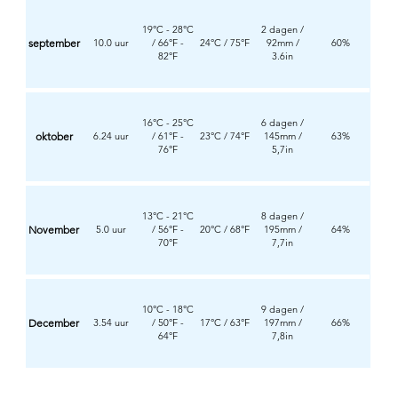
19°C - 28°C
2 dagen /
september
10.0 uur
/ 66°F -
24°C / 75°F
92mm /
60%
82°F
3.6in
16°C - 25°C
6 dagen /
oktober
6.24 uur
/ 61°F -
23°C / 74°F
145mm /
63%
76°F
5,7in
13°C - 21°C
8 dagen /
November
5.0 uur
/ 56°F -
20°C / 68°F
195mm /
64%
70°F
7,7in
10°C - 18°C
9 dagen /
December
3.54 uur
/ 50°F -
17°C / 63°F
197mm /
66%
64°F
7,8in