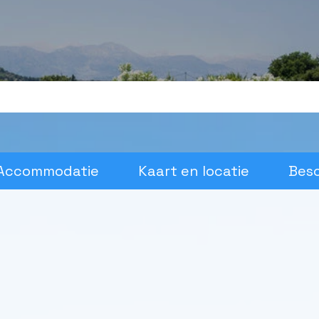
Accommodatie
Kaart en locatie
Bes