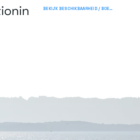
tionin
BEKIJK BESCHIKBAARHEID / BOEK NU