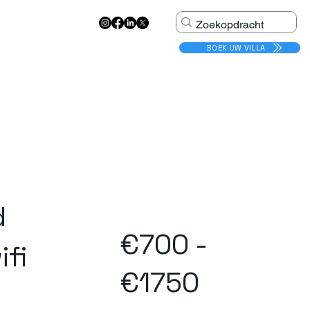
BOEK UW VILLA
d
€700 -
ifi
€1750