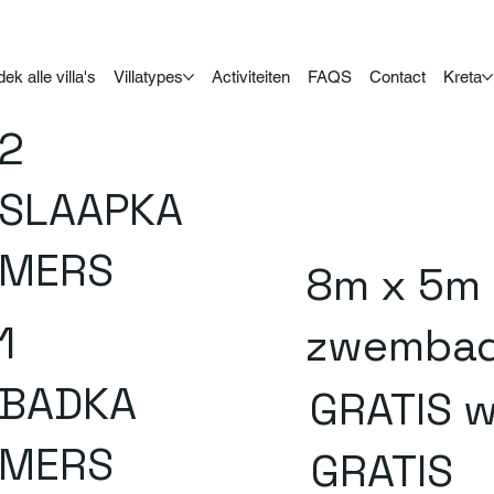
ek alle villa's
Villatypes
Activiteiten
FAQS
Contact
Kreta
2
SLAAPKA
MERS
8m x 5m
1
zwemba
BADKA
GRATIS w
MERS
GRATIS