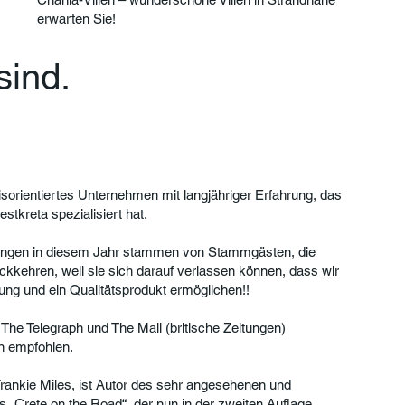
erwarten Sie!
sind.
xisorientiertes Unternehmen mit langjähriger Erfahrung, das
stkreta spezialisiert hat.
ungen in diesem Jahr stammen von Stammgästen, die
ckkehren, weil sie sich darauf verlassen können, dass wir
ung und ein Qualitätsprodukt ermöglichen!!
 The Telegraph und The Mail (britische Zeitungen)
en empfohlen.
rankie Miles, ist Autor des sehr angesehenen und
s „Crete on the Road“, der nun in der zweiten Auflage