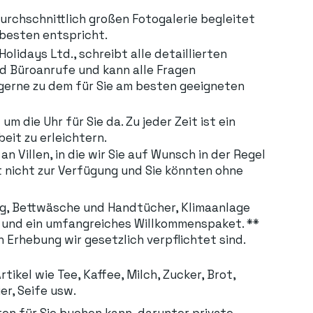
durchschnittlich großen Fotogalerie begleitet
 besten entspricht.
olidays Ltd., schreibt alle detaillierten
d Büroanrufe und kann alle Fragen
 gerne zu dem für Sie am besten geeigneten
 die Uhr für Sie da. Zu jeder Zeit ist ein
beit zu erleichtern.
n Villen, in die wir Sie auf Wunsch in der Regel
t nicht zur Verfügung und Sie könnten ohne
ng, Bettwäsche und Handtücher, Klimaanlage
d“ und ein umfangreiches Willkommenspaket. **
 Erhebung wir gesetzlich verpflichtet sind.
ikel wie Tee, Kaffee, Milch, Zucker, Brot,
er, Seife usw.
en für Sie buchen kann, darunter private