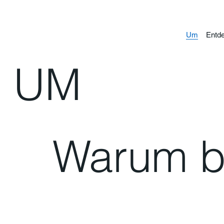
Um
Entde
UM
Warum b