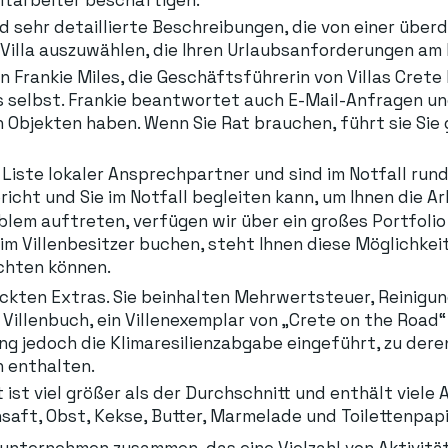
d sehr detaillierte Beschreibungen, die von einer über
e Villa auszuwählen, die Ihren Urlaubsanforderungen am
n Frankie Miles, die Geschäftsführerin von Villas Crete H
 selbst. Frankie beantwortet auch E-Mail-Anfragen un
n Objekten haben. Wenn Sie Rat brauchen, führt sie Sie
iste lokaler Ansprechpartner und sind im Notfall rund um
richt und Sie im Notfall begleiten kann, um Ihnen die Ar
oblem auftreten, verfügen wir über ein großes Portfolio a
im Villenbesitzer buchen, steht Ihnen diese Möglichkei
achten können.
eckten Extras. Sie beinhalten Mehrwertsteuer, Reinigu
s Villenbuch, ein Villenexemplar von „Crete on the Roa
ng jedoch die Klimaresilienzabgabe eingeführt, zu deren
n enthalten.
t viel größer als der Durchschnitt und enthält viele Art
saft, Obst, Kekse, Butter, Marmelade und Toilettenpapi
sunternehmen zusammen, das eine Vielzahl von Aktivität