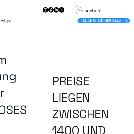
reta
BUCHEN SIE IHRE VILLA
 m
ung
PREISE
r
LIEGEN
OSES
ZWISCHEN
1400 UND