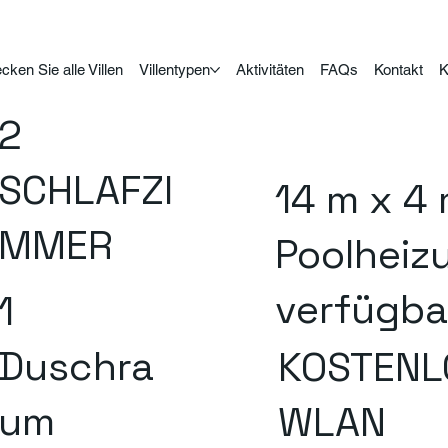
cken Sie alle Villen
Villentypen
Aktivitäten
FAQs
Kontakt
K
2
SCHLAFZI
14 m x 4
MMER
Poolheiz
verfügba
1
Duschra
KOSTENL
um
WLAN